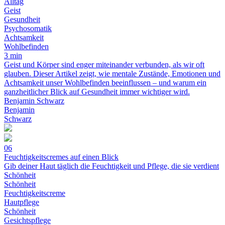
Alltag
Geist
Gesundheit
Psychosomatik
Achtsamkeit
Wohlbefinden
3 min
Geist und Körper sind enger miteinander verbunden, als wir oft
glauben. Dieser Artikel zeigt, wie mentale Zustände, Emotionen und
Achtsamkeit unser Wohlbefinden beeinflussen – und warum ein
ganzheitlicher Blick auf Gesundheit immer wichtiger wird.
Benjamin Schwarz
Benjamin
Schwarz
06
Feuchtigkeitscremes auf einen Blick
Gib deiner Haut täglich die Feuchtigkeit und Pflege, die sie verdient
Schönheit
Schönheit
Feuchtigkeitscreme
Hautpflege
Schönheit
Gesichtspflege