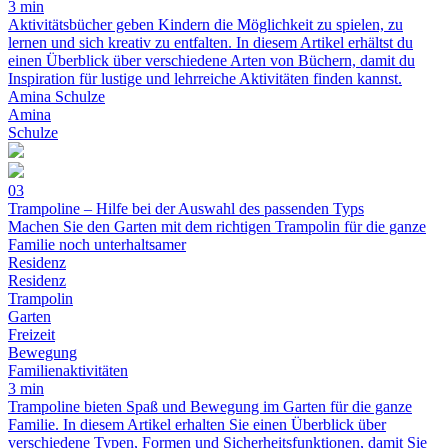
3 min
Aktivitätsbücher geben Kindern die Möglichkeit zu spielen, zu
lernen und sich kreativ zu entfalten. In diesem Artikel erhältst du
einen Überblick über verschiedene Arten von Büchern, damit du
Inspiration für lustige und lehrreiche Aktivitäten finden kannst.
Amina Schulze
Amina
Schulze
03
Trampoline – Hilfe bei der Auswahl des passenden Typs
Machen Sie den Garten mit dem richtigen Trampolin für die ganze
Familie noch unterhaltsamer
Residenz
Residenz
Trampolin
Garten
Freizeit
Bewegung
Familienaktivitäten
3 min
Trampoline bieten Spaß und Bewegung im Garten für die ganze
Familie. In diesem Artikel erhalten Sie einen Überblick über
verschiedene Typen, Formen und Sicherheitsfunktionen, damit Sie