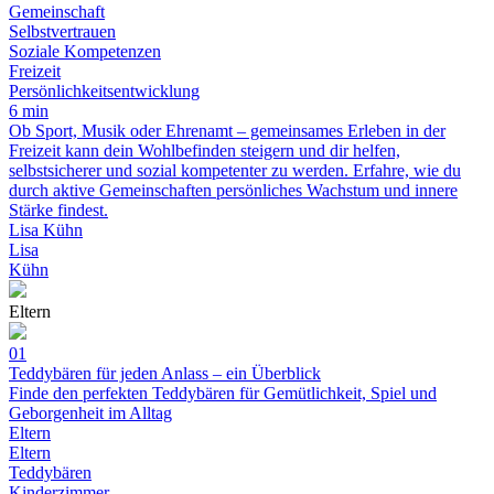
Gemeinschaft
Selbstvertrauen
Soziale Kompetenzen
Freizeit
Persönlichkeitsentwicklung
6 min
Ob Sport, Musik oder Ehrenamt – gemeinsames Erleben in der
Freizeit kann dein Wohlbefinden steigern und dir helfen,
selbstsicherer und sozial kompetenter zu werden. Erfahre, wie du
durch aktive Gemeinschaften persönliches Wachstum und innere
Stärke findest.
Lisa Kühn
Lisa
Kühn
Eltern
01
Teddybären für jeden Anlass – ein Überblick
Finde den perfekten Teddybären für Gemütlichkeit, Spiel und
Geborgenheit im Alltag
Eltern
Eltern
Teddybären
Kinderzimmer