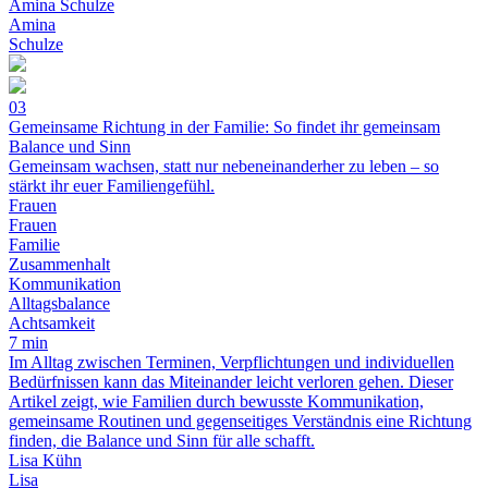
Amina Schulze
Amina
Schulze
03
Gemeinsame Richtung in der Familie: So findet ihr gemeinsam
Balance und Sinn
Gemeinsam wachsen, statt nur nebeneinanderher zu leben – so
stärkt ihr euer Familiengefühl.
Frauen
Frauen
Familie
Zusammenhalt
Kommunikation
Alltagsbalance
Achtsamkeit
7 min
Im Alltag zwischen Terminen, Verpflichtungen und individuellen
Bedürfnissen kann das Miteinander leicht verloren gehen. Dieser
Artikel zeigt, wie Familien durch bewusste Kommunikation,
gemeinsame Routinen und gegenseitiges Verständnis eine Richtung
finden, die Balance und Sinn für alle schafft.
Lisa Kühn
Lisa