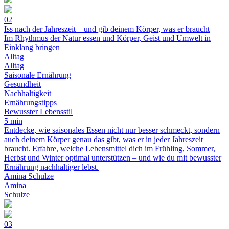
02
Iss nach der Jahreszeit – und gib deinem Körper, was er braucht
Im Rhythmus der Natur essen und Körper, Geist und Umwelt in
Einklang bringen
Alltag
Alltag
Saisonale Ernährung
Gesundheit
Nachhaltigkeit
Ernährungstipps
Bewusster Lebensstil
5 min
Entdecke, wie saisonales Essen nicht nur besser schmeckt, sondern
auch deinem Körper genau das gibt, was er in jeder Jahreszeit
braucht. Erfahre, welche Lebensmittel dich im Frühling, Sommer,
Herbst und Winter optimal unterstützen – und wie du mit bewusster
Ernährung nachhaltiger lebst.
Amina Schulze
Amina
Schulze
03