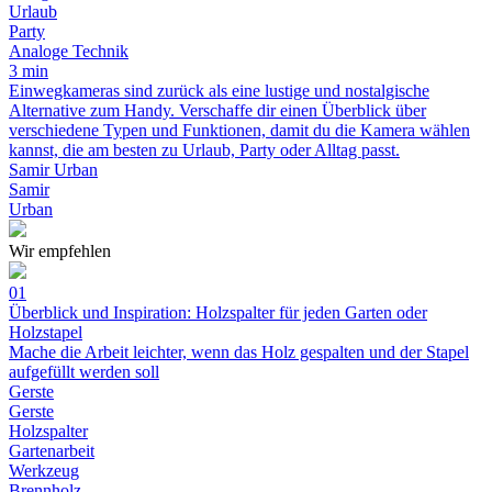
Urlaub
Party
Analoge Technik
3 min
Einwegkameras sind zurück als eine lustige und nostalgische
Alternative zum Handy. Verschaffe dir einen Überblick über
verschiedene Typen und Funktionen, damit du die Kamera wählen
kannst, die am besten zu Urlaub, Party oder Alltag passt.
Samir Urban
Samir
Urban
Wir empfehlen
01
Überblick und Inspiration: Holzspalter für jeden Garten oder
Holzstapel
Mache die Arbeit leichter, wenn das Holz gespalten und der Stapel
aufgefüllt werden soll
Gerste
Gerste
Holzspalter
Gartenarbeit
Werkzeug
Brennholz