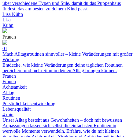
über verschiedene Typen und Stile, damit du das Puppenhaus
findest, das am besten zu deinem Kind passt.
Lisa Kühn
Lisa
Kühn
Frauen
01
Mach Alltagsroutinen sinnvoller – kleine Veränderungen mit großer
Wirkung
Entdecke, wie kleine Veränderungen deine täglichen Routinen
bereichern und mehr Sinn in deinen Alltag bringen können.
Frauen
Frauen
Achtsamkeit
Alltag
Routinen
Persönlichkeitsentwicklung
Lebensqualität
4 min
Unser Alltag besteht aus Gewohnheiten – doch mit bewussten
Anpassungen lassen sich selbst die einfachsten Routinen in
wertvolle Momente verwandeln. Erfahre, wie du mit kleinen
Schritten mehr Achtsamkeit, Struktur und Zufriedenheit in dein