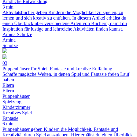
Kindliche Entwicklung
3 min
Aktivitätsbücher geben Kindern die Möglichkeit zu spielen, zu
lernen und sich kreativ zu entfalten. In diesem Artikel erhältst du
einen Überblick über verschiedene Arten von Büchern, damit du
Inspiration für lustige und lehrreiche Aktivitäten finden kannst.
Amina Schulze
Amina
Schulze
03
Puppenhäuser für Spiel, Fantasie und kreative Entfaltung
Schaffe magische Welten, in denen Spiel und Fantasie freien Lauf
haben
Eltern
Eltern
Puppenhäuser
Spielzeug
Kinderzimmer
Kreatives Spiel
Fantasie
6 min
Puppenhäuser geben Kindern die Möglichkeit, Fantasie und
Kreativität durch Spiel auszuleben. Hier erhältst du einen Überblick