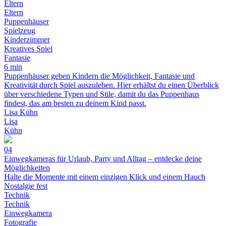
Eltern
Eltern
Puppenhäuser
Spielzeug
Kinderzimmer
Kreatives Spiel
Fantasie
6 min
Puppenhäuser geben Kindern die Möglichkeit, Fantasie und
Kreativität durch Spiel auszuleben. Hier erhältst du einen Überblick
über verschiedene Typen und Stile, damit du das Puppenhaus
findest, das am besten zu deinem Kind passt.
Lisa Kühn
Lisa
Kühn
04
Einwegkameras für Urlaub, Party und Alltag – entdecke deine
Möglichkeiten
Halte die Momente mit einem einzigen Klick und einem Hauch
Nostalgie fest
Technik
Technik
Einwegkamera
Fotografie