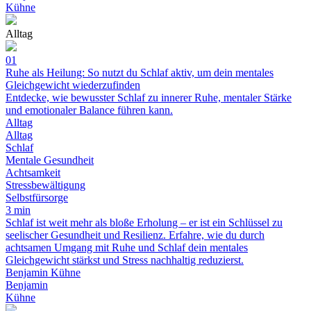
Kühne
Alltag
01
Ruhe als Heilung: So nutzt du Schlaf aktiv, um dein mentales
Gleichgewicht wiederzufinden
Entdecke, wie bewusster Schlaf zu innerer Ruhe, mentaler Stärke
und emotionaler Balance führen kann.
Alltag
Alltag
Schlaf
Mentale Gesundheit
Achtsamkeit
Stressbewältigung
Selbstfürsorge
3 min
Schlaf ist weit mehr als bloße Erholung – er ist ein Schlüssel zu
seelischer Gesundheit und Resilienz. Erfahre, wie du durch
achtsamen Umgang mit Ruhe und Schlaf dein mentales
Gleichgewicht stärkst und Stress nachhaltig reduzierst.
Benjamin Kühne
Benjamin
Kühne