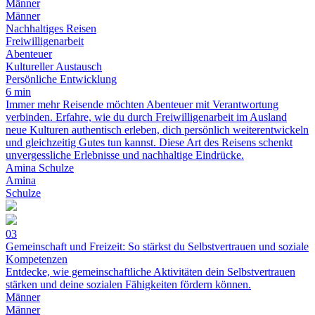
Männer
Männer
Nachhaltiges Reisen
Freiwilligenarbeit
Abenteuer
Kultureller Austausch
Persönliche Entwicklung
6 min
Immer mehr Reisende möchten Abenteuer mit Verantwortung
verbinden. Erfahre, wie du durch Freiwilligenarbeit im Ausland
neue Kulturen authentisch erleben, dich persönlich weiterentwickeln
und gleichzeitig Gutes tun kannst. Diese Art des Reisens schenkt
unvergessliche Erlebnisse und nachhaltige Eindrücke.
Amina Schulze
Amina
Schulze
03
Gemeinschaft und Freizeit: So stärkst du Selbstvertrauen und soziale
Kompetenzen
Entdecke, wie gemeinschaftliche Aktivitäten dein Selbstvertrauen
stärken und deine sozialen Fähigkeiten fördern können.
Männer
Männer