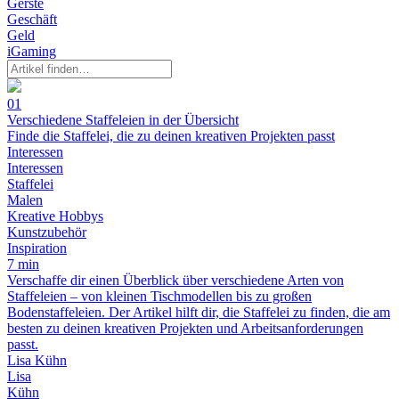
Gerste
Geschäft
Geld
iGaming
01
Verschiedene Staffeleien in der Übersicht
Finde die Staffelei, die zu deinen kreativen Projekten passt
Interessen
Interessen
Staffelei
Malen
Kreative Hobbys
Kunstzubehör
Inspiration
7 min
Verschaffe dir einen Überblick über verschiedene Arten von
Staffeleien – von kleinen Tischmodellen bis zu großen
Bodenstaffeleien. Der Artikel hilft dir, die Staffelei zu finden, die am
besten zu deinen kreativen Projekten und Arbeitsanforderungen
passt.
Lisa Kühn
Lisa
Kühn