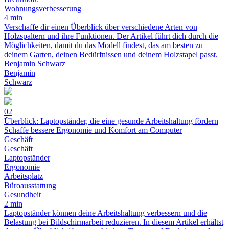
Wohnungsverbesserung
4 min
Verschaffe dir einen Überblick über verschiedene Arten von
Holzspaltern und ihre Funktionen. Der Artikel führt dich durch die
Möglichkeiten, damit du das Modell findest, das am besten zu
deinem Garten, deinen Bedürfnissen und deinem Holzstapel passt.
Benjamin Schwarz
Benjamin
Schwarz
02
Überblick: Laptopständer, die eine gesunde Arbeitshaltung fördern
Schaffe bessere Ergonomie und Komfort am Computer
Geschäft
Geschäft
Laptopständer
Ergonomie
Arbeitsplatz
Büroausstattung
Gesundheit
2 min
Laptopständer können deine Arbeitshaltung verbessern und die
Belastung bei Bildschirmarbeit reduzieren. In diesem Artikel erhältst