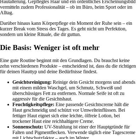
Hautalterung. Gepflegtes Haar und ein ordentliches Erscheinungsbild
vermitteln zudem Professionalität – ob im Büro, beim Sport oder im
Alltag.
Darüber hinaus kann Körperpflege ein Moment der Ruhe sein – ein
kurzer Break vom Stress des Tages. Es geht nicht um Perfektion,
sondern um kleine Rituale, die dir guttun.
Die Basis: Weniger ist oft mehr
Eine gute Routine beginnt mit den Grundlagen. Du brauchst keine
zehn verschiedenen Produkte – entscheidend ist, dass du die richtigen
für deinen Hauttyp und deine Bedürfnisse findest.
Gesichtsreinigung:
Reinige dein Gesicht morgens und abends
mit einem milden Waschgel, um Schmutz, Schweiß und
überschüssiges Fett zu entfernen. Normale Seife ist oft zu
aggressiv für die Gesichtshaut.
Feuchtigkeitspflege:
Eine passende Gesichtscreme hält die
Haut geschmeidig und schützt vor Umwelteinflüssen. Bei
fettiger Haut eignet sich eine leichte, ölfreie Lotion, bei
trockener Haut eine reichhaltigere Creme.
Sonnenschutz:
UV-Strahlung ist einer der Hauptgründe für
Falten und Pigmentflecken. Verwende täglich eine Tagescreme
mit Lichtschutzfaktor – auch im Winter.