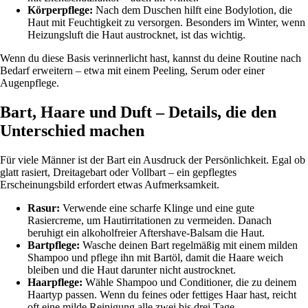
Körperpflege:
Nach dem Duschen hilft eine Bodylotion, die
Haut mit Feuchtigkeit zu versorgen. Besonders im Winter, wenn
Heizungsluft die Haut austrocknet, ist das wichtig.
Wenn du diese Basis verinnerlicht hast, kannst du deine Routine nach
Bedarf erweitern – etwa mit einem Peeling, Serum oder einer
Augenpflege.
Bart, Haare und Duft – Details, die den
Unterschied machen
Für viele Männer ist der Bart ein Ausdruck der Persönlichkeit. Egal ob
glatt rasiert, Dreitagebart oder Vollbart – ein gepflegtes
Erscheinungsbild erfordert etwas Aufmerksamkeit.
Rasur:
Verwende eine scharfe Klinge und eine gute
Rasiercreme, um Hautirritationen zu vermeiden. Danach
beruhigt ein alkoholfreier Aftershave-Balsam die Haut.
Bartpflege:
Wasche deinen Bart regelmäßig mit einem milden
Shampoo und pflege ihn mit Bartöl, damit die Haare weich
bleiben und die Haut darunter nicht austrocknet.
Haarpflege:
Wähle Shampoo und Conditioner, die zu deinem
Haartyp passen. Wenn du feines oder fettiges Haar hast, reicht
oft eine milde Reinigung alle zwei bis drei Tage.